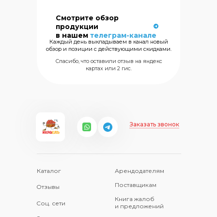
Смотрите обзор
Сеть магазинов
продукции
морских
в нашем
телеграм-канале
деликатесов
Каждый день выкладываем в канал новый
обзор и позиции с действующими скидками.
+7 (499) 325
Спасибо, что оставили отзыв на яндекс
картах или 2 гис.
Заказать звонок
Каталог
Арендодателям
Поставщикам
Отзывы
Книга жалоб
Соц. сети
и предложений