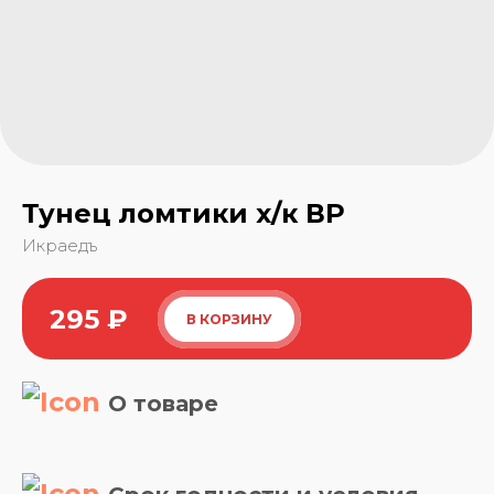
Тунец ломтики х/к ВР
Икраедъ
295
₽
В КОРЗИНУ
О товаре