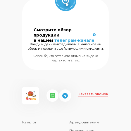
Смотрите обзор
Сеть магазинов
продукции
морских
в нашем
телеграм-канале
деликатесов
Каждый день выкладываем в канал новый
обзор и позиции с действующими скидками.
+7 (499) 325
Спасибо, что оставили отзыв на яндекс
картах или 2 гис.
Заказать звонок
Каталог
Арендодателям
Поставщикам