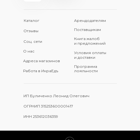
Каталог
Арендодателям
Поставщикам
Отзывы
Книга жалоб
Соц. сети
и предложений
О нас
Условия оплаты
и доставки
Адреса магазинов
Программа
Работа в ИкраЕдъ
лояльности
ИП Буличенко Леонид Олегович
ОГРНИП 315253600001417
ИНН 253612036359