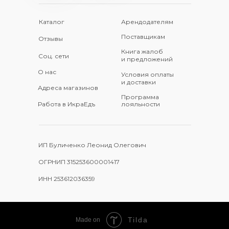
Каталог
Арендодателям
Поставщикам
Отзывы
Книга жалоб
Соц. сети
и предложений
О нас
Условия оплаты
и доставки
Адреса магазинов
Программа
Работа в ИкраЕдъ
лояльности
ИП Буличенко Леонид Олегович
ОГРНИП 315253600001417
ИНН 253612036359
Tilda
Made on