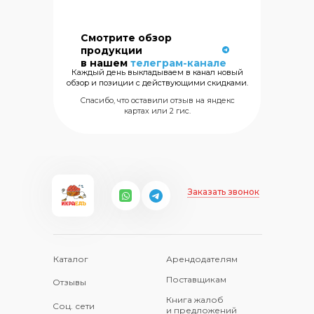
Смотрите обзор
Сеть магазинов
продукции
морских
в нашем
телеграм-канале
деликатесов
Каждый день выкладываем в канал новый
обзор и позиции с действующими скидками.
+7 (499) 325
Спасибо, что оставили отзыв на яндекс
картах или 2 гис.
Заказать звонок
Каталог
Арендодателям
Поставщикам
Отзывы
Книга жалоб
Соц. сети
и предложений