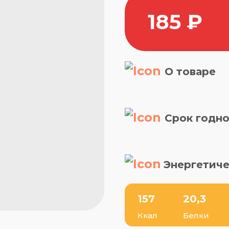
185
₽
О товаре
Срок годно
Энергетиче
157
20,3
Ккал
Белки