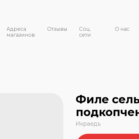
Адреса
Отзывы
Соц.
О нас
магазинов
сети
Филе сель
подкопчен
Икраедъ