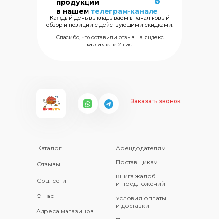
продукции
морских
в нашем
телеграм-канале
деликатесов
Каждый день выкладываем в канал новый
обзор и позиции с действующими скидками.
+7 (499) 325
Спасибо, что оставили отзыв на яндекс
картах или 2 гис.
Заказать звонок
Каталог
Арендодателям
Поставщикам
Отзывы
Книга жалоб
Соц. сети
и предложений
О нас
Условия оплаты
и доставки
Адреса магазинов