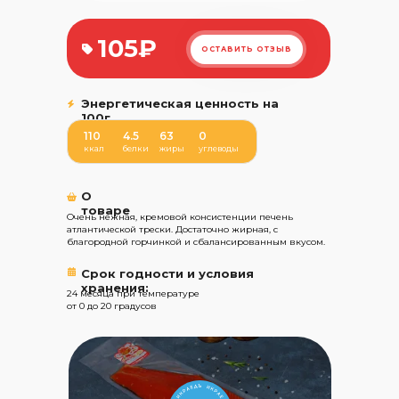
105₽
ОСТАВИТЬ ОТЗЫВ
Энергетическая ценность на
100г
110
4.5
63
0
ккал
белки
жиры
углеводы
О
товаре
Очень нежная, кремовой консистенции печень
атлантической трески. Достаточно жирная, с
благородной горчинкой и сбалансированным вкусом.
Срок годности и условия
хранения:
24 месяца при температуре
от 0 до 20 градусов