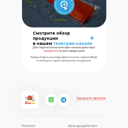
Смотрите обзор
Сеть магазинов
продукции
морских
в нашем
телеграм-канале
деликатесов
Для подписчиков телеграм-канала действует
скидка 5%
на всю продукцию.
Каждый день выкладываем в канал новый обзор
+7 (499) 325
и позиции с действующими скидками.
Заказать звонок
Каталог
Арендодателям