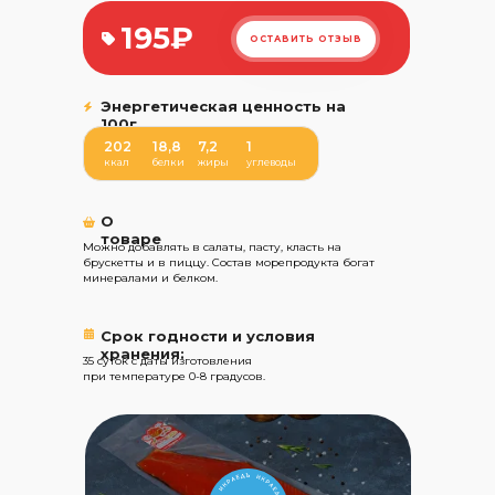
195₽
ОСТАВИТЬ ОТЗЫВ
Энергетическая ценность на
100г
202
18,8
7,2
1
ккал
белки
жиры
углеводы
О
товаре
Можно добавлять в салаты, пасту, класть на
брускетты и в пиццу. Состав морепродукта богат
минералами и белком.
Срок годности и условия
хранения:
35 суток с даты изготовления
при температуре 0-8 градусов.