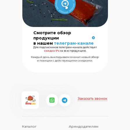
Смотрите обзор
Сеть магазинов
продукции
морских
в нашем
телеграм-канале
деликатесов
Для подписчиков телеграм-канала действует
скидка 5%
на всю продукцию.
Каждый день выкладываем в канал новый обзор
+7 (499) 325
и позиции с действующими скидками.
Заказать звонок
Каталог
Арендодателям