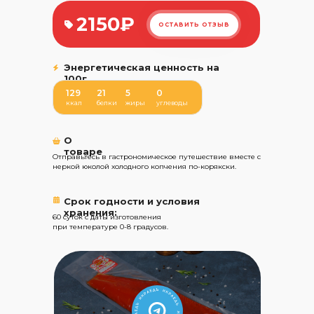
2150₽
ОСТАВИТЬ ОТЗЫВ
Энергетическая ценность на
100г
129
21
5
0
ккал
белки
жиры
углеводы
О
товаре
Отправьтесь в гастрономическое путешествие вместе с
неркой юколой холодного копчения по-корякски.
Срок годности и условия
хранения:
60 суток с даты изготовления
при температуре 0-8 градусов.