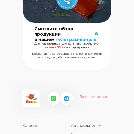
Смотрите обзор
Сеть магазинов
продукции
морских
в нашем
телеграм-канале
деликатесов
Для подписчиков телеграм-канала действует
скидка 5%
на всю продукцию.
Каждый день выкладываем в канал новый обзор
+7 (499) 325
и позиции с действующими скидками.
Заказать звонок
Каталог
Арендодателям