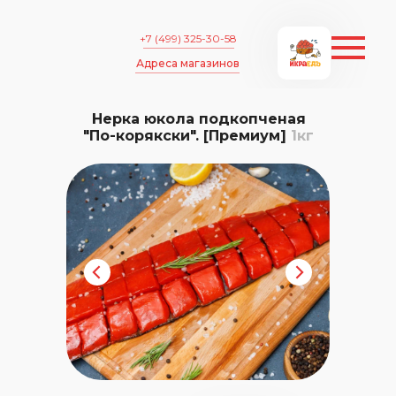
+7 (499) 325-30-58
Адреса магазинов
Нерка юкола подкопченая
"По-корякски". [Премиум]
1кг