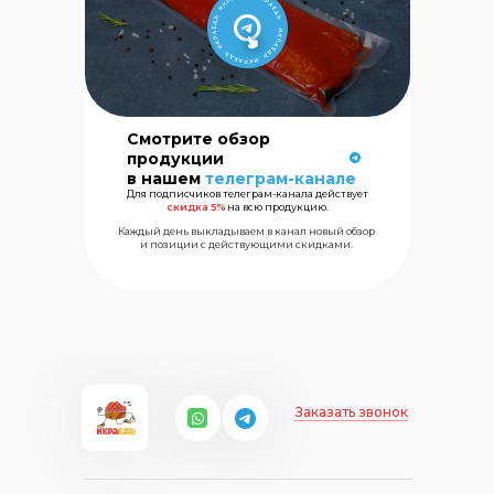
Смотрите обзор
продукции
Сеть магазинов
в нашем
телеграм-канале
Для подписчиков телеграм-канала действует
морских
скидка 5%
на всю продукцию.
деликатесов
Каждый день выкладываем в канал новый обзор
и позиции с действующими скидками.
+7 (499) 325
Заказать звонок