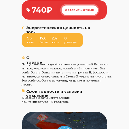
740₽
ОСТАВИТЬ ОТЗЫВ
Энергетическая ценность на
100г
96
17,6
2,4
0
ккал
белки
жиры
углеводы
О
товаре
Палтус считается одной из самых вкусных рыб. Его мясо
мягкое, жирное и нежное, костей в нём почти нет. Эта
рыба богата белками, витаминами группы В, фосфором,
магнием, селеном, калием и Омега-3 жирными кислотами.
Это рыбу особенно рекомендуют детям и пожилым
людям.
Срок годности и условия
хранения:
12месяцев с даты изготовления
при температуре -18 градусов.