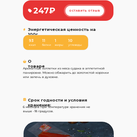
247₽
ОСТАВИТЬ ОТЗЫВ
Энергетическая ценность на
100г
93
11
1
10
ккал
белки
жиры
углеводы
О
товаре
Ароматные котлетки из мяса судака в аппетитной
панировке. Можно обжарить до золотистой корочки
или запечь в духовке.
Срок годности и условия
хранения:
6 месяцев при температуре хранения не
выше -18 градусов.