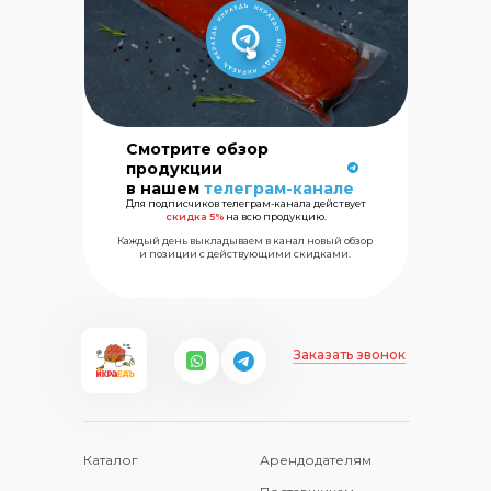
Сеть магазинов
морских
Смотрите обзор
деликатесов
продукции
в нашем
телеграм-канале
Для подписчиков телеграм-канала действует
+7 (499) 325
скидка 5%
на всю продукцию.
Каждый день выкладываем в канал новый обзор
и позиции с действующими скидками.
Заказать звонок
Каталог
Арендодателям