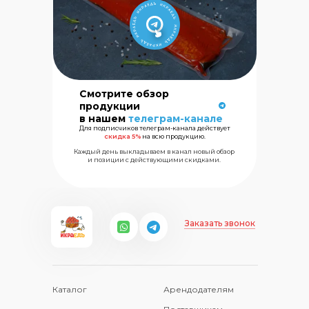
Сеть магазинов
морских
Смотрите обзор
деликатесов
продукции
в нашем
телеграм-канале
Для подписчиков телеграм-канала действует
+7 (499) 325
скидка 5%
на всю продукцию.
Каждый день выкладываем в канал новый обзор
и позиции с действующими скидками.
Заказать звонок
Каталог
Арендодателям