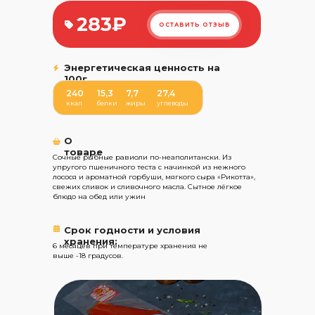
283₽
ОСТАВИТЬ ОТЗЫВ
Энергетическая ценность на
100г
240
15,3
7,7
27,4
ккал
белки
жиры
углеводы
О
товаре
Сочные рыбные равиоли по-неаполитански. Из
упругого пшеничного теста с начинкой из нежного
лосося и ароматной горбуши, мягкого сыра «Рикотта»,
свежих сливок и сливочного масла. Сытное лёгкое
блюдо на обед или ужин
Срок годности и условия
хранения:
6 месяцев при температуре хранения не
выше -18 градусов.