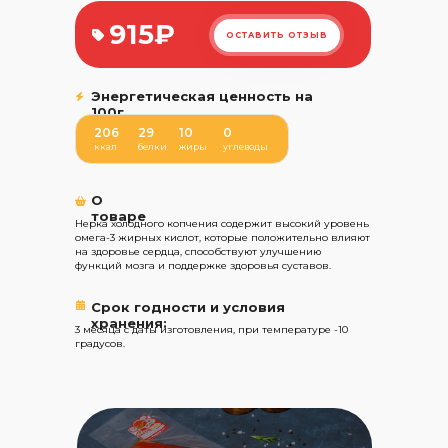
915₽
ОСТАВИТЬ ОТЗЫВ
Энергетическая ценность на
100г
206
29
10
0
ккал
белки
жиры
углеводы
О
товаре
Нерка холодного копчения содержит высокий уровень
омега-3 жирных кислот, которые положительно влияют
на здоровье сердца, способствуют улучшению
функций мозга и поддержке здоровья суставов.
Срок годности и условия
хранения:
3 месяца с даты изготовления, при температуре -10
градусов.