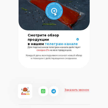
Смотрите обзор
Сеть магазинов
продукции
морских
в нашем
телеграм-канале
деликатесов
Для подписчиков телеграм-канала действует
скидка 5%
на всю продукцию.
Каждый день выкладываем в канал новый обзор
+7 (499) 325
и позиции с действующими скидками.
Заказать звонок