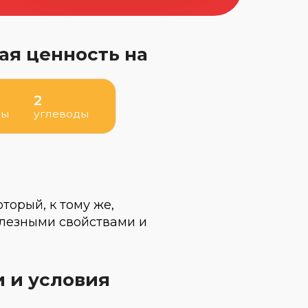
ая ценность на
2
ры
углеводы
торый, к тому же,
лезными свойствами и
и и условия