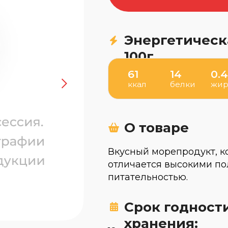
Энергетическ
100г
61
14
0.4
ккал
белки
жи
О товаре
Вкусный морепродукт, ко
отличается высокими по
питательностью.
Срок годност
хранения: