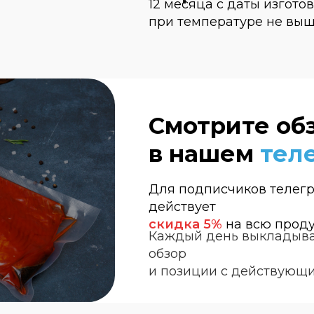
12 месяца с даты изгото
при температуре не выше
Смотрите об
в нашем
тел
Для подписчиков телег
действует
Заказать звонок
скидка 5%
на всю прод
Каждый день выкладыва
обзор
и позиции с действующ