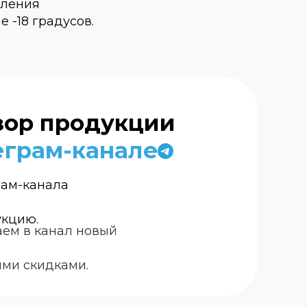
вления
 -18 градусов.
зор продукции
еграм-канале
рам-канала
укцию.
ем в канал новый
ими скидками.