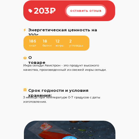
203₽
ОСТАВИТЬ ОТЗЫВ
Энергетическая ценность на
100г
186
18
12
2
ккал
белки
жиры
углеводы
О
товаре
Икра сельди Авистрон - это продукт высокого
качества, произведенный из свежей икры сельди.
Срок годности и условия
хранения:
3 месяца при температуре 0-7 градусов с даты
изготовления.