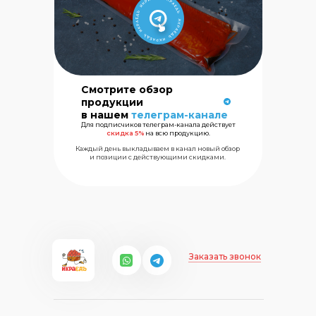
Смотрите обзор
продукции
Сеть магазинов
в нашем
телеграм-канале
морских
Для подписчиков телеграм-канала действует
деликатесов
скидка 5%
на всю продукцию.
Каждый день выкладываем в канал новый обзор
и позиции с действующими скидками.
+7 (499) 325
Заказать звонок