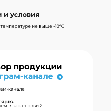
и и условия
 температуре не выше -18°С
зор продукции
грам-канале
рам-канала
укцию.
ем в канал новый