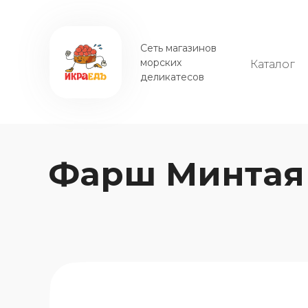
Сеть магазинов
Сеть магазинов
морских
рыбы и красной
Каталог
Катало
деликатесов
икры в Москве
Фарш Минта