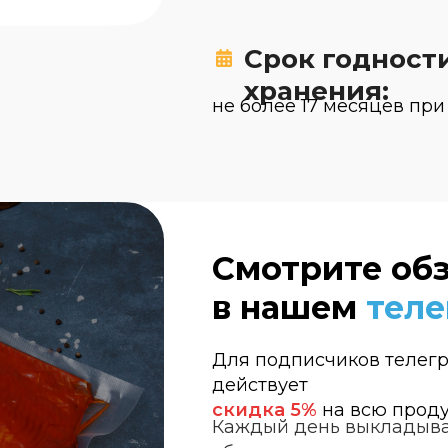
Срок годност
хранения:
не более 17 месяцев при
Смотрите об
в нашем
теле
Для подписчиков телег
действует
Заказать звонок
скидка 5%
на всю прод
Каждый день выкладыва