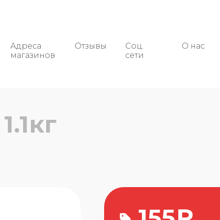
г
Адреса
Адреса
Отзывы
Соц.
Отзывы
О нас
Соц.
магазинов
магазинов
сети
сети
я
1.1кг
155₽