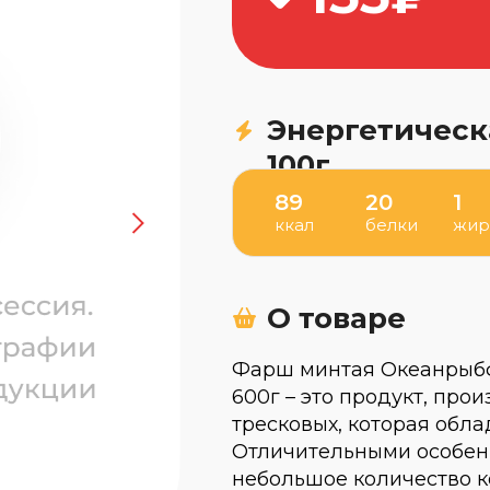
Энергетическ
100г
89
20
1
ккал
белки
жи
О товаре
Фарш минтая Океанрыб
600г – это продукт, про
тресковых, которая обла
Отличительными особен
небольшое количество к